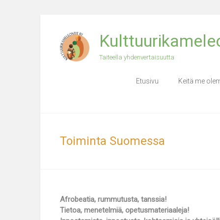
Skip
to
Kulttuurikameleo
content
Taiteella yhdenvertaisuutta
Etusivu
Keitä me ol
Toiminta Suomessa
Afrobeatia, rummutusta, tanssia!
Tietoa, menetelmiä, opetusmateriaaleja!