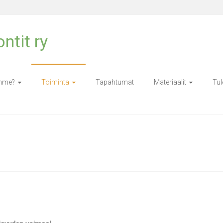
ntit ry
emme?
Toiminta
Tapahtumat
Materiaalit
Tul