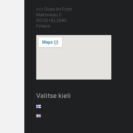
c/o Globe Art Point
Malminkatu 5
00100 HELSINKI
Finland
Valitse kieli