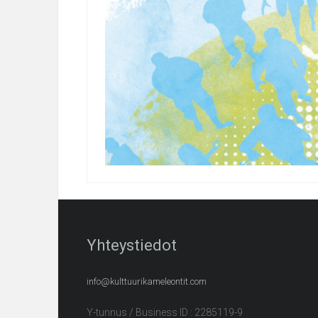
Yhteystiedot
info@kulttuurikameleontit.com
Y-tunnus / Business ID : 2285119-9