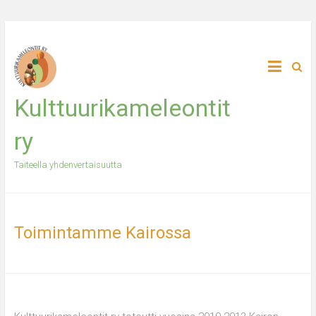
Skip
to
content
Kulttuurikameleontit
ry
Taiteella yhdenvertaisuutta
Toimintamme Kairossa