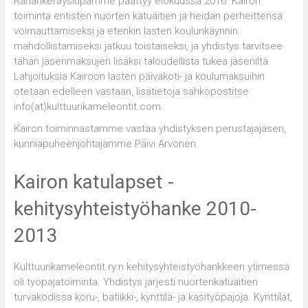
Rahankeräyslupamme päättyy elokuussa 2016. Kairon
toiminta entisten nuorten katuäitien ja heidän perheittensä
voimauttamiseksi ja etenkin lasten koulunkäynnin
mahdollistamiseksi jatkuu toistaiseksi, ja yhdistys tarvitsee
tähän jäsenmaksujen lisäksi taloudellista tukea jäseniltä.
Lahjoituksia Kairoon lasten päiväkoti- ja koulumaksuihin
otetaan edelleen vastaan, lisätietoja sähköpostitse
info(at)kulttuurikameleontit.com.
Kairon toiminnastamme vastaa yhdistyksen perustajajäsen,
kunniapuheenjohtajamme Päivi Arvonen.
Kairon katulapset -
kehitysyhteistyöhanke 2010-
2013
Kulttuurikameleontit ry:n kehitysyhteistyöhankkeen ytimessä
oli työpajatoiminta. Yhdistys järjesti nuortenkatuäitien
turvakodissa koru-, batiikki-, kynttilä- ja käsityöpajoja. Kynttilät,