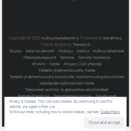
Copyright © 2026
. Powered by
.
Kulttuurikameleontit ry
WordPress
Theme: Ample by
.
ThemeGrill
Etusivu
Keitä me olemme?
Yhdistys
Hallitus
Kulttuurilähettiläät
Yhteistyökumppanit
Toiminta
Toiminta Suomessa
AfroArts – hanke
Afrojazz Club-yhteistyö
Taiteella yhdenvertaisuutta -hanke
Taiteella yhdenvertaisuutta koululaisille: maahanmuuttajataustaisten
taiteilijoiden työllistäminen-hanke
Toteutuneet viestintä- ja globaalikasvatushankkeet
Toiminta Egyptissä
Toimintamme Kairossa
Tapahtumat
Privacy & Cookies: This site uses cookies. By continuing to use this
Materiaalit
Julkaisut
Opinnäytetyöt
Opetusmateriaali
website, you agree to their use.
Tule mukaan!
Vapaaehtoiseksi
Liity jäseneksi
Yhteystiedot
To find out more, including how to control cookies, see here:
Cookie Policy
Tietosuoja