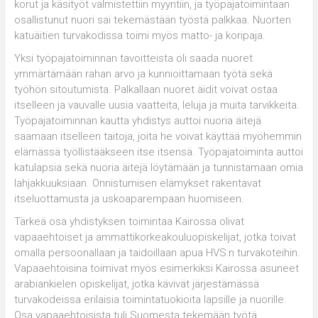
korut ja käsityöt valmistettiin myyntiin, ja työpajatoimintaan
osallistunut nuori sai tekemästään työstä palkkaa. Nuorten
katuäitien turvakodissa toimi myös matto- ja koripaja.
Yksi työpajatoiminnan tavoitteista oli saada nuoret
ymmärtämään rahan arvo ja kunnioittamaan työtä sekä
työhön sitoutumista. Palkallaan nuoret äidit voivat ostaa
itselleen ja vauvalle uusia vaatteita, leluja ja muita tarvikkeita.
Työpajatoiminnan kautta yhdistys auttoi nuoria äitejä
saamaan itselleen taitoja, joita he voivat käyttää myöhemmin
elämässä työllistääkseen itse itsensä. Työpajatoiminta auttoi
katulapsia sekä nuoria äitejä löytämään ja tunnistamaan omia
lahjakkuuksiaan. Onnistumisen elämykset rakentavat
itseluottamusta ja uskoaparempaan huomiseen.
Tärkeä osa yhdistyksen toimintaa Kairossa olivat
vapaaehtoiset ja ammattikorkeakouluopiskelijat, jotka toivat
omalla persoonallaan ja taidoillaan apua HVS:n turvakoteihin.
Vapaaehtoisina toimivat myös esimerkiksi Kairossa asuneet
arabiankielen opiskelijat, jotka kävivät järjestämässä
turvakodeissa erilaisia toimintatuokioita lapsille ja nuorille.
Osa vapaaehtoisista tuli Suomesta tekemään työtä