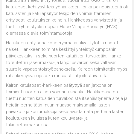
Kulttuurikameleontit ry toteutti vuosina 2010-2013 Kairon
katulapset-kehitysyhteistyöhankkeen, jonka painopisteenä oli
katulasten ja katulapsityöntekijöiden voimauttaminen
erityisesti koulutuksen keinoin. Hankkeessa vahvistettiin ja
tuettiin yhteistyökumppani Hope Village Societyn (HVS)
olemassa olevia toimintamuotoja.
Hankkeen erityisenä kohderyhmänä olivat tytöt ja nuoret
naiset. Hankkeen toiminta keskittyi yhteistyökumppanin
päiväkeskuksiin sekä nuorten katuäitien turvakotiin. Hanke
toteutettiin jäsenmaksu- ja lahjoitusvaroin sekä valtavan
suurella vapaaehtoistyöpanoksella. Kairoon toimitettiin myös
rahankeräysvaroja sekä runsaasti lahjoitustavaroita.
Kairon katulapset -hankkeen päätyttyä sen jatkona on
toiminut nuorten äitien voimautushanke. Hankkeessa on
tuettu nuorten katuäitien turvakodista itsenäistyneitä äitejä ja
heidän perheitään muun muassa maksamalla lasten
päivakoti- ja koulumaksuja sekä avustamalla perheitä lasten
koulutuksen kuluissa kuten kouluvaate- ja
tukiopetusmaksuissa.